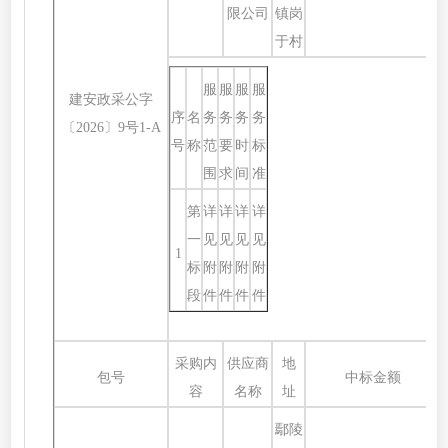
限公司
镇岗
于村
服
服
服
服
建安政采公字
序
名
务
务
务
务
〔
2026〕9号1-A
号
称
范
要
时
标
围
求
间
准
第
详
详
详
详
一
见
见
见
见
1
标
附
附
附
附
段
件
件
件
件
采购内
供应商
地
包号
中标金额
容
名称
址
鄢陵