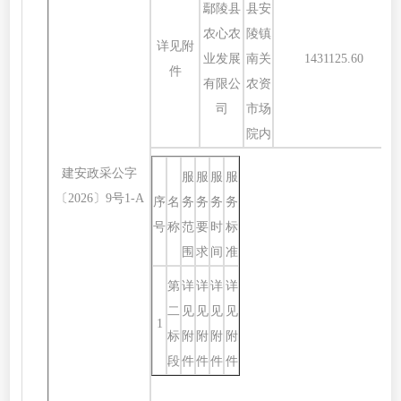
鄢陵县
县安
农心农
陵镇
详见附
业发展
南关
1431125.60
件
有限公
农资
司
市场
院内
建安政采公字
服
服
服
服
〔
2026〕9号1-A
序
名
务
务
务
务
号
称
范
要
时
标
围
求
间
准
第
详
详
详
详
二
见
见
见
见
1
标
附
附
附
附
段
件
件
件
件