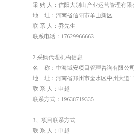
采
购
人：
信阳大别山产业运营管理有限
地
址：
河南省信阳市羊山新区
联
系
人：
乔先生
联系电话：
1
7629966663
2.采购代理机构信息
名
称：中海域安项目管理咨询有限公
地
址：
河南省郑州市金水区中州大道
1
联
系
人：
申越
联系方式：
19638719335
3
、
项目联系方式
联
系
人：
申越