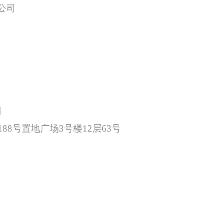
公司
司
188号置地广场3号楼12层63号