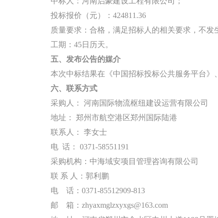
中标人：河南启豪建设工程有限公司；
投标报价（元）：
424811.36
质量要求：合格，满足招标人的相关要求，不发
工期：
45日历天
。
五、发布公告的媒介
本次中标结果在《中国招标投标公共服务平台》
六、联系方式
采购人：
河南国际物流枢纽建设运营有限公司
地址：
郑州市航空港区郑州国际陆港
联系人：
李女士
电
话：
0371-58551191
采购机构：中海域安项目管理咨询有限公司
联
系
人：郭利鹏
电
话：
0371-85512909-813
邮
箱：
zhyaxmglzxyxgs@163.com