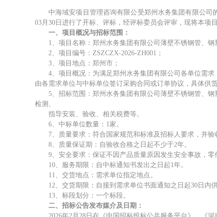
中海域安项目管理咨询有限公
受郑州水务集团有限公司
03月30日进行了开标、评标，
经评标委员会评审，现将本项
一、项目概况与招标范围
：
1
、
项目名称：郑州水务集团有限公司薄壁不锈钢管、钢
2
、
项目编号：
ZSZCZX-2026-ZH001；
3
、
项目地点：郑州市；
4
、
项目概况：为满足郑州水务集团有限公司各单位需求
由各需求单位与中标单位签订采购合同或订单协议，具体供
5
、
招标范围：郑州水务集团有限公司薄壁不锈钢管、钢
检测、
指导安装、验收、相关税费等。
6
、
中标单位数量：
1家。
7
、
质量要求：符合国家规范和标准及招标人要求，并验
8
、
质量保证期：自验收合格之日起不少于
2年。
9
、
安全要求：保证不因产品质量原因发生安全事故，零
10
、
服务期限：自中标通知书发出之日起
1年。
11
、
交货地点：需求单位指定地点。
12
、
交货期限：自接到需求单位书面通知之日起
30日内
13
、
标段划分：一个标段。
二、招标公告发布媒介及日期：
2026年2月28日在《中国招标投标公共服务平台》、