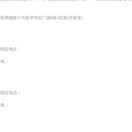
新区商都路
31号新华书店广场B座4层第2开标室）
到指定地点；
合格；
到指定地点；
合格；