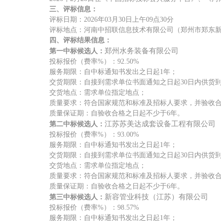
三、
评标信息：
评标日期：
2026年03月30日上午09点30分
评标地点：河南中招联信息技术有限公司（郑州市郑东
四、
评标结果信息：
郑州水务装备有限公司
第一中标候选人：
投标报价（费率
%）：92.50%
服务期限：自中标通知书发出之日起
1年；
交货期限：自接到需求单位书面通知之日起
30日内供货
交货地点：需求单位指定地点；
质量要求：符合国家规范和标准及招标人要求，并验收
质量保证期：自验收合格之日起不少于
6年。
江苏苏美达成套设备工程有限公司
第二中标候选人：
投标报价（费率
%）：93.00%
服务期限：自中标通知书发出之日起
1年；
交货期限：自接到需求单位书面通知之日起
30日内供货
交货地点：需求单位指定地点；
质量要求：符合国家规范和标准及招标人要求，并验收
质量保证期：自验收合格之日起不少于
6年。
新容管业科技（江苏）有限公司
第三中标候选人：
投标报价（费率
%）：98.57%
服务期限：自中标通知书发出之日起
1年；