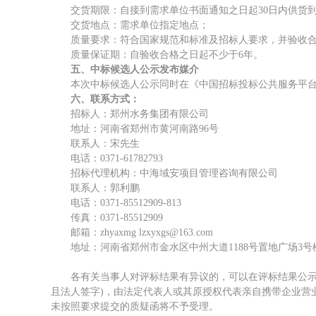
交货期限：自接到需求单位书面通知之日起
30日内供货
交货地点：需求单位指定地点；
质量要求：符合国家规范和标准及招标人要求，并验收
质量保证期：自验收合格之日起不少于
6年。
五、
中标候选人公示发布媒介
本次中标候选人公示同时在《中国招标投标公共服务平
六、
联系方式：
招标人：郑州水务集团有限公司
地址：河南省郑州市黄河南路
96号
联系人：宋先生
电话：
0371-61782793
招标代理机构：中海域安项目管理咨询有限公司
联系人：郭利鹏
电话：
0371-85512909-813
传真：
0371-85512909
邮箱：
zhyaxmg lzxyxgs@163.com
地址：河南省郑州市金水区中州大道
1188号置地广场3号
各有关当事人对评标结果有异议的，可以在评标结果公
且法人签字)，由法定代表人或其原授权代表亲自携带企业营
未按照要求提交的质疑函将不予受理。