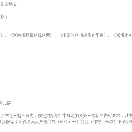
到指定地点；
合格；
台》、《河南招标采购综合网》、《中招联合招标采购平台》、《郑州水
楼12层
示发布之日起三日内，按照招标文件中规定的质疑应包括的内容要求，以
业执照副本原件及本人身份证件（原件）一并提交（邮寄、传真件不予受