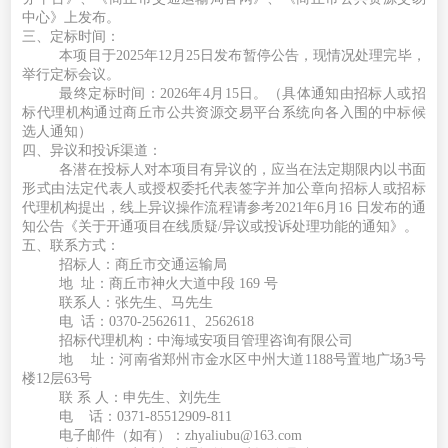
中心》上发布。
三、定标时间：
本项目于
2025年12月
2
5日发布暂停公告，现
情况处理完毕，
举行定标会议。
最终定标时间：
2026
年
4
月
15
日。
（
具体通知由招标人或招
标代理机构通过商丘市公共资源交易平台系统向各入围的中标候
选人通知
）
四、异议和投诉渠道
：
各潜在投标人对本项目有异议的，应当在法定期限内以书面
形式由法定代表人或授权委托代表签字并加公章向招标人或招标
代理机构提出，线上异议操作流程请参考
2021年6月16 日发布的通
知公告《关于开通项目在线质疑/异议或投诉处理功能的通知》。
五、联系方式
：
招标人：商丘市交通运输局
地
址：商丘市神火大道中段
169 号
联系人：张先生、
马
先生
电
话：
0370-2562611、2562618
招标代理机构：中海域安项目管理咨询有限公司
地
址：河南省郑州市金水区中州大道
1188号置地广场3号
楼12层63号
联
系
人：
申先生、
刘先生
电
话：
0371-85512909-811
电子邮件（如有）：
zhyaliubu@163.com