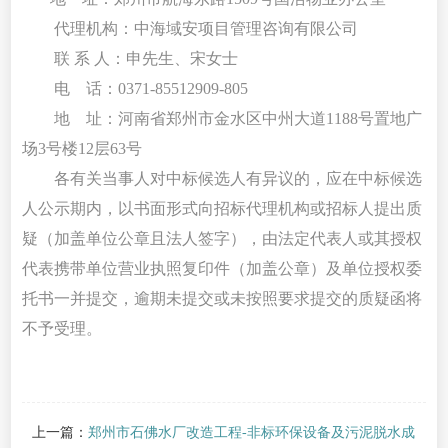
代理机构：中海域安项目管理咨询有限公司
联
系
人：申先生、宋女士
电
话：
0371-85512909-805
地
址：河南省郑州市金水区中州大道
1188号置地广
场3号楼12层63号
各有关当事人对中标候选人有异议的，应在中标候选
人公示期内，以书面形式向招标代理机构或招标人提出质
疑（加盖单位公章且法人签字），由法定代表人或其授权
代表携带单位营业执照复印件（加盖公章）及单位授权委
托书一并提交，逾期未提交或未按照要求提交的质疑函将
不予受理。
上一篇：
郑州市石佛水厂改造工程-非标环保设备及污泥脱水成