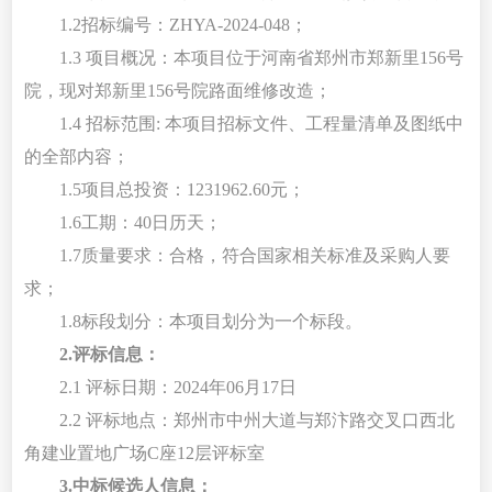
1
.2招标编号：ZHYA-202
4
-0
48
；
1.3 项目概况：本项目位于河南省郑州市
郑新里
156号
院，
现对
郑新里
156号院路面维修改造
；
1.4 招标范围: 本项目招标文件、工程量清单及图纸中
的全部内容；
1.5项目总投资：1231962.60元；
1.6工期：40日历天；
1.7质量要求：合格，符合国家相关标准及采购人要
求；
1.8标段划分：本项目划分为一个标段。
2
.评标信息
：
2.1 评标日期：
202
4
年
06
月
17
日
2.2 评标地点：郑州市中州大道与郑汴路交叉口西北
角建业置地广场C座12层评标室
3.中标候选人信息：