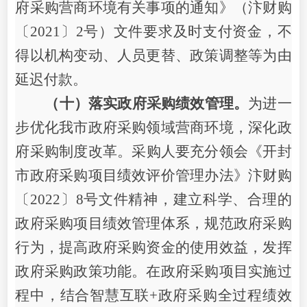
府采购营商环境有关事项的通知》（汴财购
〔
20
21
〕
2
号）文件要求及时支付资金，不
得以机构变动、人员更替、政策调整等为由
延迟付款。
（十）落实政府采购绩效管理。
为进一
步优化我市政府采购领域营商环境，深化政
府采购制度改革
。
采购人
要充分领会
《
开封
市政府采购项目绩效评价管理办法》
汴
财购
〔
202
2
〕
8
号
文件精神，
建立科学、合理的
政府采购项目绩效管理体系，规范政府采购
行为，提高政府采购资金的使用效益，发挥
政府采购政策功能。在政府采购项目实施过
程中，结合智慧互联
+
政府采购全过程绩效