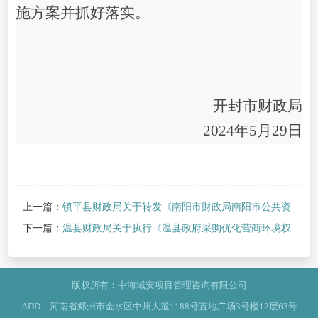
施方案并抓好落实。
开封市财政局
2024年5月29日
上一篇：
镇平县财政局关于转发《南阳市财政局南阳市公共资
源交易中心关于印发政府采购文件范文本(2024年版)》的通知
下一篇：
温县财政局关于执行《温县政府采购优化营商环境权
利告知书》的通知
>
版权所有：中海域安项目管理咨询有限公司
ADD：河南省郑州市金水区中州大道1188号置地广场3号楼12层63号