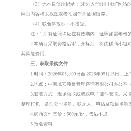
（
3
）无不良信用记录；
(未列入“信用中国”网站
网页内容将以截图或者拍照作为证据留存。
（
4
）联合体投标
：
不接受
。
注：
1.所有证照均应在有效期内，证照如需年检
2
.本项目采取资格后审
，
开标后
，
将由磋商小组
其风险费用。
三、获取采购文件
1.时间：2026年05月09日至 2026年05月15日
2.地点：中海域安项目管理咨询有限公司办公室（
3.获取方式：现场领取或者或电子邮件获取。采
整理打包，备注公司名称、联系人、电话及项目名称发送至
4.磋商文件售价：500元/份，售后不退。
5.报名资料：