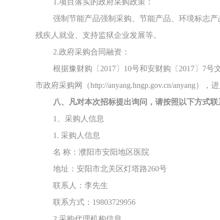
1.项目落实的政府采购政策：
强制节能产品强制采购、节能产品、环境标志产
残疾人就业、支持监狱企业发展等。
2.政府采购合同融资：
根据豫财购〔
2017〕10号和安财购〔201
市政府采购网（http://anyang.hngp.gov.cn
八、
凡对
本次招标提出询问，请按照以下方式联
1、采购人信息
1. 采购人信息
名
称：濮阳市安阳地区医院
地址：安阳市北关区灯塔路
260号
联系人：李先生
联系方式：
19803729956
2.采购代理机构信息