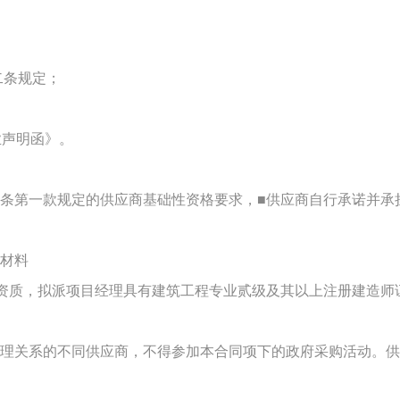
二条规定；
业声明函》。
十二条第一款规定的供应商基础性资格要求，■供应商自行承诺并
明材
料
资质
，
拟派项目经理具有
建筑
工程专业贰级及其以上注册建造师
理关系的不同供应商，不得参加本合同项下的政府采购活动。供