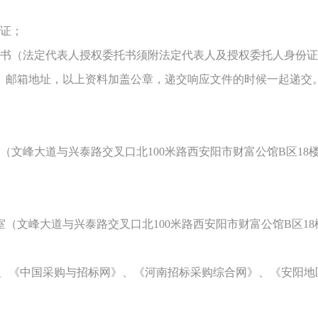
可证；
托书（法定代表人授权委托书须附法定代表人及授权委托人身份
、邮箱地址，以上资料加盖公章，递交响应文件的时候一起递交
（文峰大道与兴泰路交叉口北
100米路西安阳市财富公馆B区18
）
室（文峰大道与兴泰路交叉口北
100米路西安阳市财富公馆B区18
、
《中国采购与招标网》
、
《
河南招标采购综合网
》
、《
安阳地