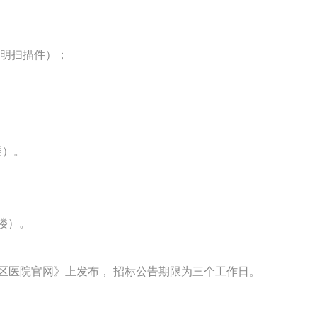
证明扫描件）；
。
楼）
。
楼）
。
区医院官网
》
上发布，
招标公告期限为三个工作日。