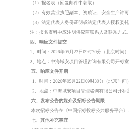
（
1）报名表（回复邮件中获取）；
（
2）有效营业执照副本、资质证、安全生产许
（
3）法定代表人身份证明或法定代表人授权委
注：报名资料中应注明供应商联系人及联系方式
四、响应文件提交
1、时间：202
6
年
05
月
22
日
09
时
30
分（北京时间）
2、地点：
中
海域安项目管理咨询有限公司开标室
五、响应文件开启
1、时间：202
6
年
05
月
22
日
09时
3
0分（北京时间
2、地点：
中
海域安项目管理咨询有限公司开标
六、发布公告的媒介及招标公告期限
本次招标公告在《中国招标投标公共服务平台》
七、
其他补充事宜