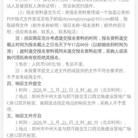
法人及被授权人身份证明）、营业执照扫描件。
（
2
）
报名资料递交方式
：将报名资料整理成一个加盖公章
的
PDF格式文件发送至电子邮箱zhyaxmglzxyxgs@163.com
邮箱，领
取磋商文件（邮件名称标明：项目名称
+报名资料；邮件内容注
明：供应商名称、联系人、联系电话）；
注：
供应商应充分考虑递交
报名资料
的时间，
报名资料递交
截止时间为
报名截止之日当天
下午
17点
00分（以邮箱收到时间为
准）
；超时递交
报名资料
视同未递交
报名资料
处理，
采购人或
采
购
代理机构有权拒绝其报名
。
3.
售价：人民币
5
00元/份，售后不退。
注：未按要求提交上述文件的或提供的文件不符合要求的，
不予发售磋商文件。
四、
响应文件提交
1.
时间：
202
6
年
5
月
21
日
9
时
40
分
（北京时间）。
2.地点：郑州市中州大道与郑汴路交叉口西北角建业置地广场
C座12层开标室。逾期送达指定地点的响应文件，采购人不予受
理。
五、
响应文件开启
1.时间：
202
6
年
5
月
21
日
9
时
40
分
（
北京时间）。
2.地点：郑州市中州大道与郑汴路交叉口西北角建业置地广场
C座12层开标室。