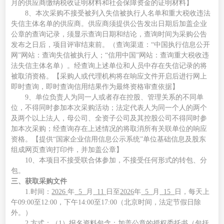
月的
供应商
缴纳税收证明材料和社会保障资金的证明材料】
8、
本次
采购
不接受被列入失信被执行人名单和重大税收违法
失信主体名单的
供应商
。
供应商
须提供公告发出日期后加盖企业
公章的查询记录，须显示查询日期和结论，查询时间为
采购
公告
发布之日后，项目评审结束前。（查询渠道：
“中国执行信息公开
网”网站：查询失信被执行人；“信用中国”网站：查询重大税收违
法失信主体名单）。经查询上述单位和人员中存在失信记录的将
被取消资格。【
采购
人或代理机构将在
响应文件开启
后进行网上
即时查询，即时查询信用结果作为最终资格审查依据】
9、单位负责人为同一人或者存在控股、管理关系的不同单
位，不得同时参加
本次采购活动
；法定代表人为同一个人的两个
及两个以上法人，母公司、全资子公司及其控股公司不得同时参
加
本次采购
；经查询存在上述情况的将取消所有关联单位
的响应
资
格。【提供
“国家企业信用信息公示系统”单位基础信息及股东
组成网页查询打印件，并加盖公章】
10、本项目不接受联合体
参加
，不接受任何形式的转包、分
包。
三、获取
采购文件
1.时间
：
202
6
年
5
月
11
日
至
202
6
年
5
月
15
日，
每天上
午
0
9
:
0
0至12:00，下午14:00至17:
0
0（北京时间，法定节假日除
外。）
2
.方式：（1）
报名资料包含：
加盖公章的授权委托书（包括