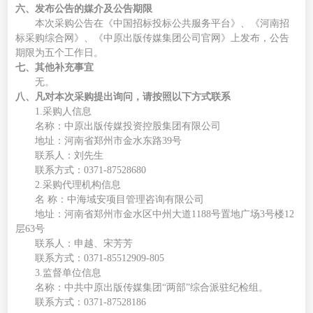
六、发布公告的媒介及公告期限
本次
采购
公告在
《中国招标投标公共服务平台》、《河南招
标采购综合网》
、《中原出版传媒集团公司官网》
上发布，公告
期限为
五
个工作日。
七、其他补充事宜
无。
八、
凡对本次
采购
提出询问，请按照以下方式联系
1.采购人信息
名称
：
中原出版传媒投资控股集团有限公司
地址：河南省郑州市金水东路
39号
联系人：
刘先生
联系
方式
：
0371-
87528680
2
.采购代理机构信息
名
称：
中海域安项目管理咨询有限公司
地址：河南省郑州市金水区中州大道
1188号置地广场3号楼12
层63号
联系人：申越、宋芳芳
联系方式：
0371-85512909-805
3.监督单位信息
名称：中共中原出版传媒集团
“两部”综合派驻纪检组。
联系方式：
0371-
8752
8186