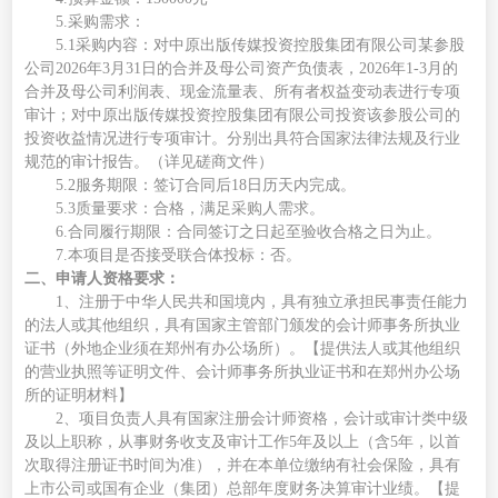
5.
采购需求
：
5
.1采购
内容：对中原出版传媒投资控股集团有限公司某参股
公司
2026年3月31日的合并及母公司资产负债表，2026年1-3月的
合并及母公司利润表、现金流量表、所有者权益变动表进行专项
审计；对中原出版传媒投资控股集团有限公司投资该参股公司的
投资收益情况进行专项审计
。分别
出具符合国家法律法规及行业
规范的审计报告。
（详见磋商文件）
5.
2服务期限
：
签订合同后
18日历天内完成。
5.
3质量
要求：
合格，
满足采购人需求。
6.合同履行期限：
合同签订之日起至验收合格之日为止
。
7.本项目是否接受联合体投标：否。
二、
申请人资格要求：
1、注册于中华人民共和国境内，具有独立承担民事责任能力
的法人或其他组织，具有国家主管部门颁发的会计师事务所执业
证书（外地企业须在郑州有办公场所）。【提供法人或其他组织
的营业执照等证明文件、会计师事务所执业证书和在郑州办公场
所的证明材料】
2
、
项目负责人具有国家注册会计师资格，会计或审计类中级
及以上职称，从事财务收支及审计工作
5年及以上（含5年，以首
次取得注册证书时间为准），并在本单位缴纳有社会保险，具有
上市公司或国有企业（集团）总部年度财务决算审计业绩。【提