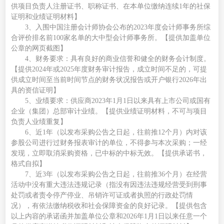
供项目负责人注册证书、职称证书、在本单位缴纳连续1年的社保
证明和业绩证明材料】
3
、
入围中国注册会计师协会公布的
2023年度会计师事务所综
合评价排名前100家名单的大中型会计师事务所。
【提供
加盖单位
公章的网页截图
】
4、
财务要求：具有良好的商业信誉和健全的财务会计制度。
【提供
2024年
或
2025年
度财务审计报告，成立时间不足的，可提
供成立时间至当前时间节点的财务状况报告或开户银行
202
6
年出
具的资信证明】
5、
业绩要求：
供应商
202
3
年
1月1日以来具
有上市公司或国有
企业（集团）总部审计业绩。【提供业绩证明材料
，不可与项目
负责人业绩重复
】
6、近1年
（以发布采购公告之日起，往前推
12个月）内对该
参股公司进行过财务报表审计的单位，不得参与本次采购；一经
发现，立即取消采购资格，已中标的中标无效。【提供承诺书，
格式自拟】
7、
近
3年（以发布
采购
公告之日起，往前推
36个月）在经营
活动中没有重大违法违规记录
（指
没有因违法违规经营受到刑事
处罚或者责令停产停业、吊销许可证或者执照的行政处罚情
况
）
，有依法缴纳税收和社会保障资金的良好记录。【提供包含
以上内容的承诺函并加盖单位公章和
202
6
年
1月1日以来任意一个