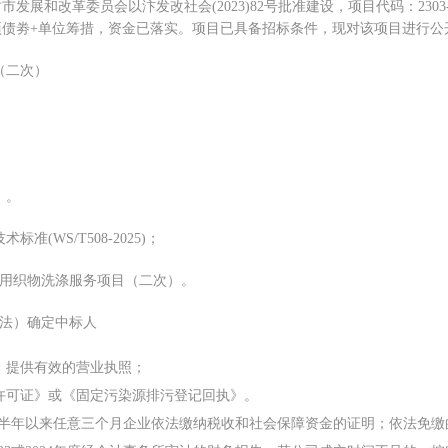
封市发展和改革委员会以汴发改社会
(2023)82号批准建设，项目代码：2303-410
项债劵
+
单位筹措
，资金已落实。
项目已具备招标条件，现对该项目进行公
（二次）
）。
技术标准
(WS/T508-2025)
；
用织物洗涤服务项目（二次）
。
法）
确定中标人
，提供有效的营业执照；
物许可证》或《固定污染源排污登记回执》。
近半年以来任意
三
个月企业依法缴纳税收和社会保障资金的证明；依法免缴