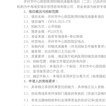
开封市中心医院医用织物洗涤服务项目（二次）
已
由开
机构为
中海域安项目管理咨询有限公司
，
资金来源为
政府专
2、项目概况与招标范围
2.1、项目名称：
开封市中心医院医用织物洗涤服务项目
2.2、项目编号：
ZHYA-2025-278
2.
3、
招标
方式：公开招标
2.
4、预算金额：
约
220
万
元
2.5、资金来源：
政府专项债劵
+单位筹措
2.6、供货地点：
开封市中心医院
指定地点
2.7、
采购内容：
织物洗涤服务
（详见招标文件
服务要求
2.8、
服务
期：自合同签订之日起
2年
；
2.
9
、质量要求：
合格，满足医疗机构医用织物洗涤消毒
2.1
0
、招标范围：
招标文件规定的所有内容；
2.1
1
、标段划分：本项目共一个标段：
开封市中心医院医
2.1
2
、是否接受进口产品
:否。
2.13、
确定中标人：本项目
采用评定分离方式
（核查随机
3
、申请人的资格要求：
3.1、
具有独立承担民事责任的能力：具有独立法人资格
3.2、供应商须具有环保部门颁发的有效的《排放污染
3.3、
有依法缴纳税收和社会保障资金的良好记录
(提供