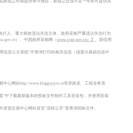
实际成立年限提供审计报告
，新成立企业不足一年的可提供其
失信被执行人、重大税收违法失信主体、政府采购严重违法失信行为
hina.gov.cn）、中国政府采购网（
www.ccgp.gov.cn）】
。因信用
信用信息公示系统”中查询打印的相关信息（须显示基础信息中
p://www.kfsggzyjyw.cn登录政采、工程业务系
下载”中下载最新版本的投标文件制作工具安装包，并使用安装
共资源交易中心网站首页“流程公开”里查询招标文件。