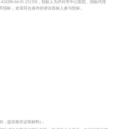
200-04-01-251350
，招标人为
开封市中心医
院
，招标代理
，
开招标
欢迎符合条件的潜在投标人参与投标。
的，提供相关证明材料
)；