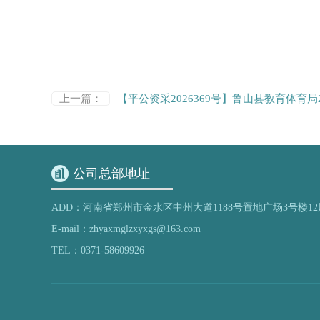
上一篇：
【平公资采2026369号】鲁山县教育体育局
公司总部地址
ADD：河南省郑州市金水区中州大道1188号置地广场3号楼12
E-mail：zhyaxmglzxyxgs@163.com
TEL：0371-58609926