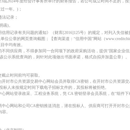
023或2024年度经会计事务所审计的财务报告
，若公司成立时间不足的，按
超过一年。
)；
违法记录；
明函)。
用信用记录有关问题的通知》（财库
[2016]125号）的规定，对列入
盖单位公章的网页查询截图；
【查询渠道：
“信用中国”网站（www.creditc
项目中均有效。
的不同供应商，不得参加同一合同项下的政府采购活动，提供
“国家企业
法在该公示系统查询的，则针对此项做出书面承诺，格式自拟并加盖公章）。
交截止时间前均可获取。
市公共资源交易中心网站会员并取得CA密钥，在开封市公共资源交易中心网站htt
。投标人未按规定时间下载电子招标文件的，其投标将被拒绝。
中心网站登录政采、工程业务系统，凭 CA 密钥登录会员系统，在“组件
交易中心网站和公司CA密钥推送消息，潜在投标人、供应商可打开开封市公
内容。