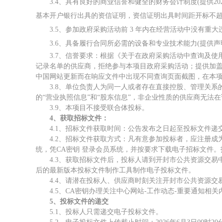
3.4、
具有良好的商业信誉和健全的财务会计制度
(
提供
2
基本开户银行出具的资信证明，资信证明出具时间距开标不
3.5、
参加政府采购活动前
3 年内在经营活动中没有重大
3.6、
具备履行合同所必需的设备和专业技术能力
(提供声
3.
7
、信誉要求：
根据《关于在政府采购活动中查询及使
记录名单的供应商，拒绝参与本项目政府采购活动；
提供加
中国网站更新而在响应文件中出现不同查询页面截图，在本
3.
8
、单位负责人为同一人或者存在直接控股、管理关系
的“营业执照信息”和“股东信息”，非企业性质的供应商无
3.
9
、本项目不接受联合体投标。
4
、获取招标文件：
4.1、
招标文件获取时间：
公告发布之日起至投标文件递
4.2、招标文件获取方式：凡有意参加投标者，应注册成为开封
统，凭CA密钥 登录会员系统，并按要求下载电子招标文件
4.3、获取招标文件后，投标人请到开封市公共资源交易
后的最新版本投
标文件制作工具制作电子投标文件。
4.4、请潜在投标人、供应商时刻关注开封市公共资源
4.5、CA密钥办理关注中心网站-工作动态-重要通知相关
5、
投标文件的递交
5.1、投标人只需递交电子投标文件。