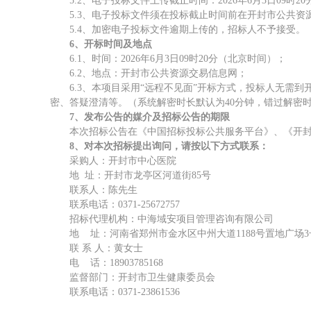
5.2、电子投标文件上传截止时间：202
6
年
6
月
3
日
09时
2
0
5.3、电子投标文件须在投标截止时间前在开封市公共资源交易中心
5.4、加密电子投标文件逾期上传的，招标人不予接受。
6、开标时间及地点
6.1、时间：202
6
年
6
月
3
日
09时
2
0分（北京时间）；
6.2、地点：开封市公共资源交易信息网；
6.3、本项目采用“远程不见面”开标方式，投标人无
密、答疑澄清等。（系统解密时长默认为40分钟，错过解密
7
、
发布公告的媒介及招标公告的期限
本次招标公告在
《中国招标投标公共服务平台》、《开
8、对本次招标提出询问，请按以下方式联系：
采购人：开封市中心医院
地
址：
开封市龙亭区河道街
85号
联系人：陈先生
联系电话：
0371-25672757
招标代理机构：中海域安项目管理咨询有限公司
地
址：河南省郑州市金水区中州大道
1188号置地广场3
联
系
人：黄女士
电
话：
18903785168
监督部门：
开封市卫生健康委员会
联系电话：
0371-23861536